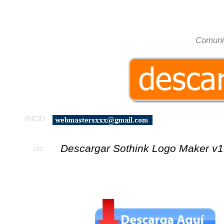
El-
Comuni
INICIO
Descargar Sothink Logo Maker v1
DIC
03