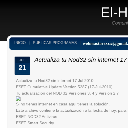
El-
Comuni
INICIO
PUBLICAR PROGRAMAS
Actualiza tu Nod32 sin internet 17
JUL
21
Actualiza tu Nod32 sin internet 17 Jul 2010
ESET Cumulative Update Version 5287 (17-Jul-2010)
Tu actualización del NOD 32 Versiones 3, 4 y Versión 2.7
Si no tienes internet en casa aqui tienes la solución.
Este archivo contiene la actualización a la fecha de hoy, para:
ESET NOD32 Antivirus
ESET Smart Security