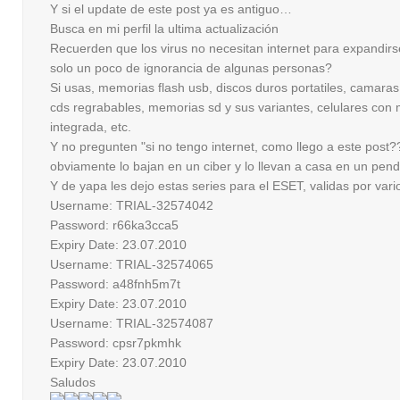
Y si el update de este post ya es antiguo…
Busca en mi perfil la ultima actualización
Recuerden que los virus no necesitan internet para expandirs
solo un poco de ignorancia de algunas personas?
Si usas, memorias flash usb, discos duros portatiles, camaras d
cds regrabables, memorias sd y sus variantes, celulares con
integrada, etc.
Y no pregunten "si no tengo internet, como llego a este post?
obviamente lo bajan en un ciber y lo llevan a casa en un pen
Y de yapa les dejo estas series para el ESET, validas por vari
Username: TRIAL-32574042
Password: r66ka3cca5
Expiry Date: 23.07.2010
Username: TRIAL-32574065
Password: a48fnh5m7t
Expiry Date: 23.07.2010
Username: TRIAL-32574087
Password: cpsr7pkmhk
Expiry Date: 23.07.2010
Saludos