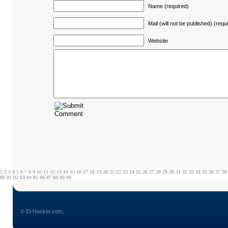
Name (required)
Mail (will not be published) (requ
Website
1
2
3
4
5
6
7
8
9
10
11
12
13
14
15
16
17
18
19
20
21
22
23
24
25
26
27
28
29
30
31
32
33
34
35
36
37
38
80
81
82
83
84
85
86
87
88
89
90
© El-Hacker.com.